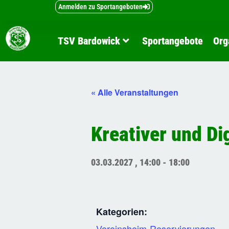
Inhalt
Zum
Anmelden zu Sportangeboten
springen
Inhalt
springen
TSV Bardowick
Sportangebote
Org
« Alle Veranstaltungen
Kreativer und Di
03.03.2027
,
14:00
-
18:00
Kategorien:
Vereinsheim-Reservierungen