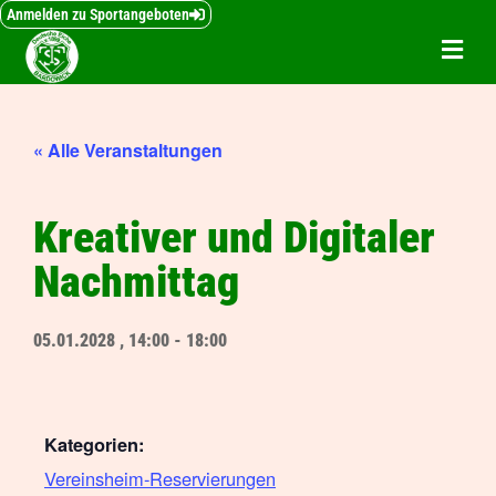
Inhalt
Zum
Anmelden zu Sportangeboten
springen
Inhalt
springen
« Alle Veranstaltungen
Kreativer und Digitaler
Nachmittag
05.01.2028
,
14:00
-
18:00
Kategorien:
Vereinsheim-Reservierungen